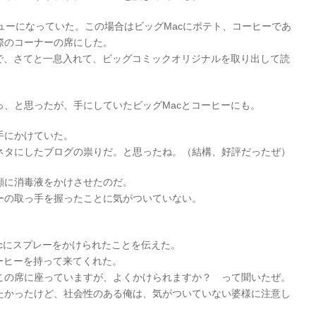
ューになっていた。この場合はビッグMacにポテト、コーヒーであ
際のコーナーの席にした。
ろで、さてと一息入れて、ビッグコミックオリジナルを取り出して読
、と思ったが、手にしていたビッグMacとコーヒーにも。
手にかけていた。
ネタにしたブログの祟りだ。と思ったね。（結構、好評だったぜ）
顔に消毒液をかけさせたのだ。
ーの取っ手を握ったことに気がついていない。
acにスプレーをかけられたことを伝えた。
ーヒーを持って来てくれた。
この席に座っていますが、よくかけられますか？ って聞いたぜ。
たかったけど、社会性のある俺は、気がついていない婆様に注意し