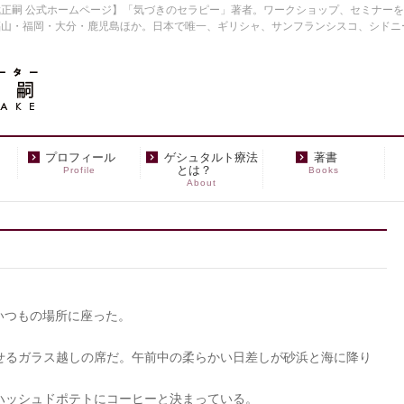
正嗣 公式ホームページ】「気づきのセラピー」著者。ワークショップ、セミナー
福山・福岡・大分・鹿児島ほか。日本で唯一、ギリシャ、サンフランシスコ、シドニ
プロフィール
ゲシュタルト療法
著書
とは？
Profile
Books
About
いつもの場所に座った。
せるガラス越しの席だ。午前中の柔らかい日差しが砂浜と海に降り
ハッシュドポテトにコーヒーと決まっている。