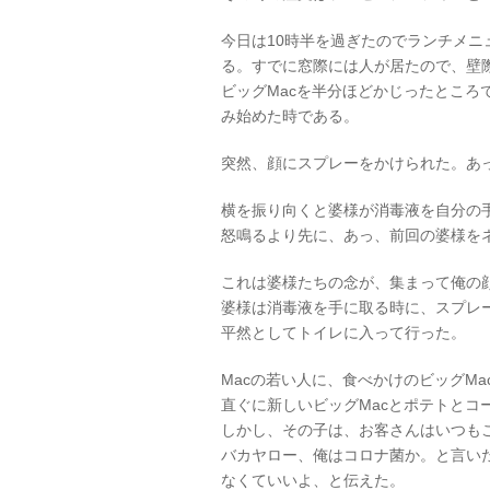
今日は10時半を過ぎたのでランチメニ
る。すでに窓際には人が居たので、壁
ビッグMacを半分ほどかじったとこ
み始めた時である。
突然、顔にスプレーをかけられた。あっ
横を振り向くと婆様が消毒液を自分の
怒鳴るより先に、あっ、前回の婆様を
これは婆様たちの念が、集まって俺の
婆様は消毒液を手に取る時に、スプレ
平然としてトイレに入って行った。
Macの若い人に、食べかけのビッグM
直ぐに新しいビッグMacとポテトとコ
しかし、その子は、お客さんはいつも
バカヤロー、俺はコロナ菌か。と言い
なくていいよ、と伝えた。