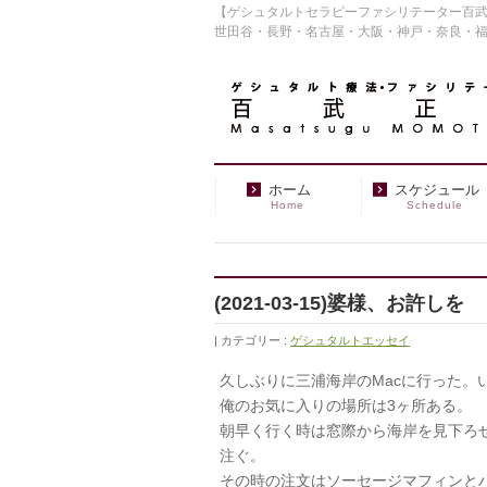
【ゲシュタルトセラピーファシリテーター百武
世田谷・長野・名古屋・大阪・神戸・奈良・
ホーム
スケジュール
Home
Schedule
(2021-03-15)婆様、お許しを
カテゴリー :
ゲシュタルトエッセイ
久しぶりに三浦海岸のMacに行った。
俺のお気に入りの場所は3ヶ所ある。
朝早く行く時は窓際から海岸を見下ろ
注ぐ。
その時の注文はソーセージマフィンと