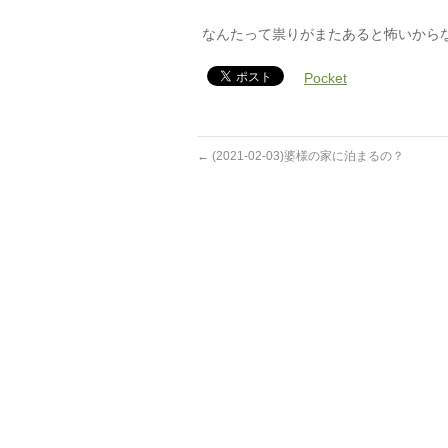
なんたって祟りがまたあると怖いから
Pocket
←
(2021-02-03)婆様の家に泊まるの？