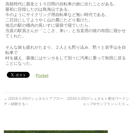
高校時代に親友と１０日間の自転車の旅に出たことがある。
最初に目指したのは鳥海山である。
今のようにサイクリング用自転車など無い時代である。
二日目にしてようやく山の麓にたどり着けた。
地元の駅の構内の長いすに寝袋で寝ていたら、
当直の駅員さんが「ここさ、来い」と当直用の彼の布団に寝かせ
てくれた。
そんな旅も疲れがたまり、２人とも黙り込み、黙々と岩手山を自
転車で
峠を越え、最後にはケンカをして別々に汽車に乗って秋田に戻る
ことになった。
Pocket
←
(2016-1-20)ゲシュタルトアプロー
(2016-2-25)ゲシュタルト療法ワークシ
チ＜経験する＞
ョップinサンフランシスコ
→