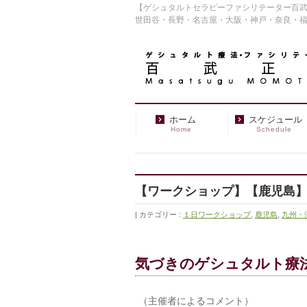
【ゲシュタルトセラピーファシリテーター百武
世田谷・長野・名古屋・大阪・神戸・奈良・
ホーム
スケジュール
Home
Schedule
【ワークショップ】【鹿児島】
カテゴリー :
１日ワークショップ
,
鹿児島
,
九州・
気づきのゲシュタルト療
（主催者によるコメント）