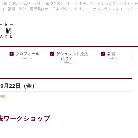
正嗣 公式ホームページ】「気づきのセラピー」著者。ワークショップ、セミナー
福山・福岡・大分・鹿児島ほか。日本で唯一、ギリシャ、サンフランシスコ、シドニ
プロフィール
ゲシュタルト療法
著書
とは？
Profile
Books
About
9月22日（金）
沖縄
法ワークショップ