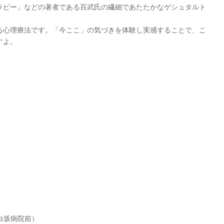
ラピー」などの著者である百武氏の繊細であたたかなゲシュタルト
る心理療法です。「今ここ」の気づきを体験し実感することで、こ
すよ。
白坂病院前）