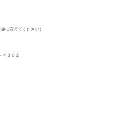
.jp（★を＠に変えてください）
５－４８９２